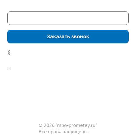
Скачать каталог
Заказать звонок
7 (922) 178-81-77
zakaz@mpo-prometey.ru
info@mpo-prometey.ru
Доставка и оплата
Сертификаты
Реквизиты
Контакты
© 2026 "mpo-prometey.ru"
Все права защищены.