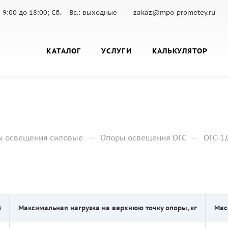
 с 9:00 до 18:00; Сб. – Вс.: выходные
zakaz@mpo-prometey.ru
КАТАЛОГ
УСЛУГИ
КАЛЬКУЛЯТОР
—
—
ы освещения силовые
Опоры освещения ОГС
ОГС-1,
й
Максимальная нагрузка на верхнюю точку опоры, кг
Мас