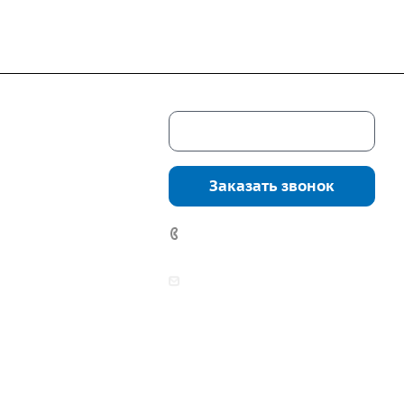
Скачать каталог
г. Екатеринбург,
соцкого, 4б, оф.
Заказать звонок
водство:
г.
инбург, ул.
7 (922) 178-81-77
нга, дом 7ч
аботы:
zakaz@mpo-prometey.ru
т.: с 9:00 до 18:00
info@mpo-prometey.ru
Вс.: выходные