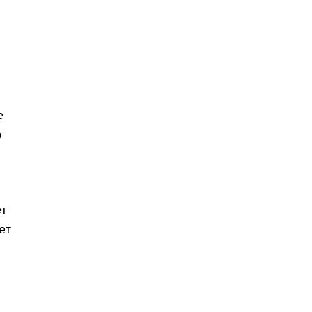
е
о
т
ет