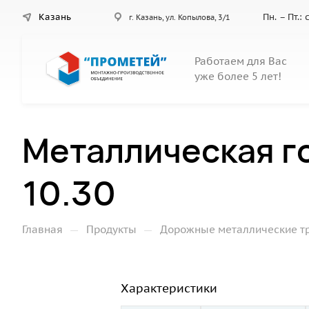
Казань
Пн. – Пт.:
г. Казань, ул. Копылова, 3/1
Работаем для Вас
уже более 5 лет!
Металлическая г
10.30
—
—
Главная
Продукты
Дорожные металлические т
Характеристики