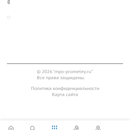
7 (922) 178-81-77
zakaz@mpo-prometey.ru
info@mpo-prometey.ru
Доставка и оплата
Сертификаты
Реквизиты
Контакты
© 2026 "mpo-prometey.ru"
Все права защищены.
Политика конфиденциальности
Карта сайта
Разработка и продвижение сайта