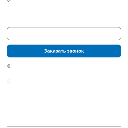
Часы работы:
Пн. – Пт.: с 9:00 до 18:00
Сб. – Вс.: выходные
Скачать каталог
Заказать звонок
7 (922) 178-81-77
zakaz@mpo-prometey.ru
info@mpo-prometey.ru
Доставка и оплата
Сертификаты
Реквизиты
Контакты