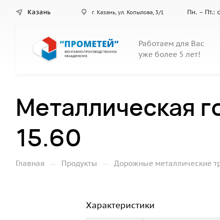
Казань
Пн. – Пт.:
г. Казань, ул. Копылова, 3/1
Работаем для Вас
уже более 5 лет!
Металлическая г
15.60
—
—
Главная
Продукты
Дорожные металлические т
Характеристики