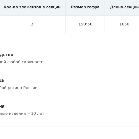
Кол-во элементов в секции
Размер гофра
Длина секции
3
150*50
1050
одство
ций любой сложности
ка
бой регион России
ия
ные изделия – 10 лет