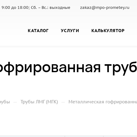
 с 9:00 до 18:00; Сб. – Вс.: выходные
zakaz@mpo-prometey.ru
КАТАЛОГ
УСЛУГИ
КАЛЬКУЛЯТОР
офрированная труб
—
—
рубы
Трубы ЛМГ (МГК)
Металлическая гофрированная