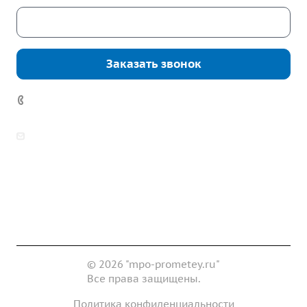
Скачать каталог
Заказать звонок
7 (922) 178-81-77
zakaz@mpo-prometey.ru
info@mpo-prometey.ru
Доставка и оплата
Сертификаты
Реквизиты
Контакты
© 2026 "mpo-prometey.ru"
Все права защищены.
Политика конфиденциальности