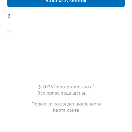
Заказать звонок
7 (922) 178-81-77
zakaz@mpo-prometey.ru
info@mpo-prometey.ru
Доставка и оплата
Сертификаты
Реквизиты
Контакты
© 2026 "mpo-prometey.ru"
Все права защищены.
Политика конфиденциальности
Карта сайта
Разработка и продвижение сайта