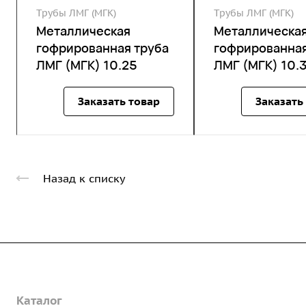
Трубы ЛМГ (МГК)
Трубы ЛМГ (МГК)
Металлическая
Металлическа
гофрированная труба
гофрированная
ЛМГ (МГК) 10.25
ЛМГ (МГК) 10.
Заказать товар
Заказать
Назад к списку
Компания
Каталог
О предприятии